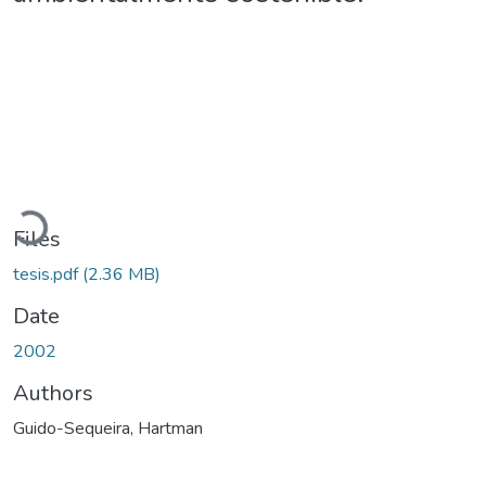
oading...
Files
tesis.pdf
(2.36 MB)
Date
2002
Authors
Guido-Sequeira, Hartman