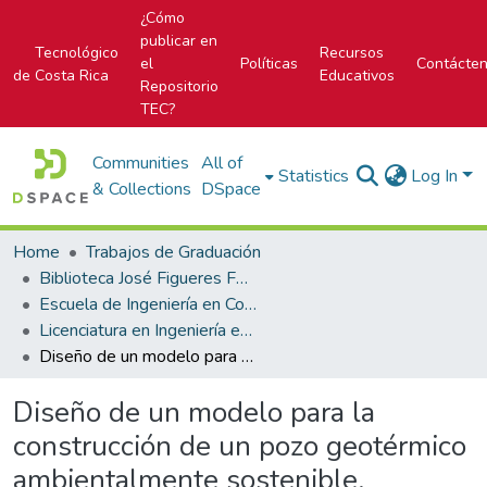
¿Cómo
publicar en
Tecnológico
Recursos
el
Políticas
Contácte
de Costa Rica
Educativos
Repositorio
TEC?
Communities
All of
Statistics
Log In
& Collections
DSpace
Home
Trabajos de Graduación
Biblioteca José Figueres Ferrer
Escuela de Ingeniería en Construcción
Licenciatura en Ingeniería en Construcción
Diseño de un modelo para la construcción de un pozo geotérmico ambientalmente sostenible.
Diseño de un modelo para la
construcción de un pozo geotérmico
ambientalmente sostenible.