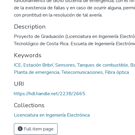
funcionamiento de dicho sistema de emergencia, con el fin 
de la existencia de fallas y en caso de ocurrir alguna, permi
con prontitud en la resolución de tal avería.
Description
Proyecto de Graduación (Licenciatura en Ingeniería Electrón
Tecnológico de Costa Rica. Escuela de Ingeniería Electróni
Keywords
ICE
,
Estación Bribrí
,
Sensores
,
Tanques de combustible
,
Ba
Planta de emergencia
,
Telecomunicaciones
,
Fibra óptica
URI
https://hdl.handle.net/2238/2665
Collections
Licenciatura en Ingeniería Electrónica
Full item page