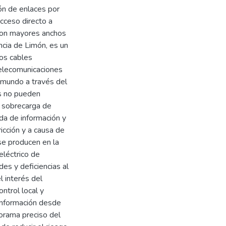
ión de enlaces por
acceso directo a
con mayores anchos
incia de Limón, es un
los cables
Telecomunicaciones
 mundo a través del
os no pueden
a sobrecarga de
ida de información y
icción y a causa de
 se producen en la
eléctrico de
es y deficiencias al
l interés del
ntrol local y
información desde
orama preciso del