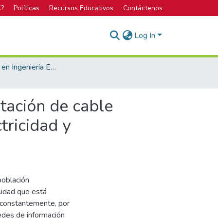
C?
Políticas
Recursos Educativos
Contáctenos
Log In
Licenciatura en Ingeniería Electrónica
tación de cable
tricidad y
 población
lidad que está
 constantemente, por
edes de información