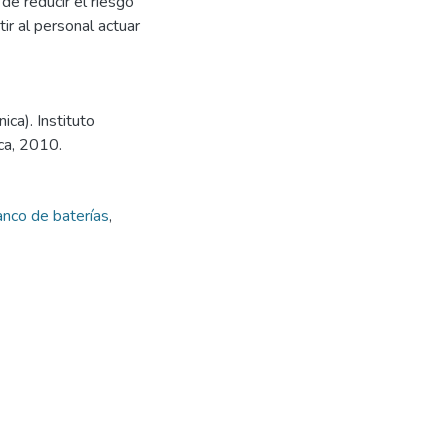
de reducir el riesgo
tir al personal actuar
ica). Instituto
ca, 2010.
nco de baterías
,