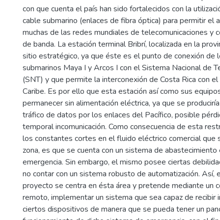
con que cuenta el país han sido fortalecidos con la utilizac
cable submarino (enlaces de fibra óptica) para permitir el 
muchas de las redes mundiales de telecomunicaciones y 
de banda. La estación terminal Bribrí, localizada en la prov
sitio estratégico, ya que éste es el punto de conexión de 
submarinos Maya I y Arcos I con el Sistema Nacional de 
(SNT) y que permite la interconexión de Costa Rica con el
Caribe. Es por ello que esta estación así como sus equip
permanecer sin alimentación eléctrica, ya que se producirí
tráfico de datos por los enlaces del Pacífico, posible pérd
temporal incomunicación. Como consecuencia de esta restr
los constantes cortes en el fluido eléctrico comercial que
zona, es que se cuenta con un sistema de abastecimiento 
emergencia. Sin embargo, el mismo posee ciertas debilidad
no contar con un sistema robusto de automatización. Así, e
proyecto se centra en ésta área y pretende mediante un co
remoto, implementar un sistema que sea capaz de recibir 
ciertos dispositivos de manera que se pueda tener un pan