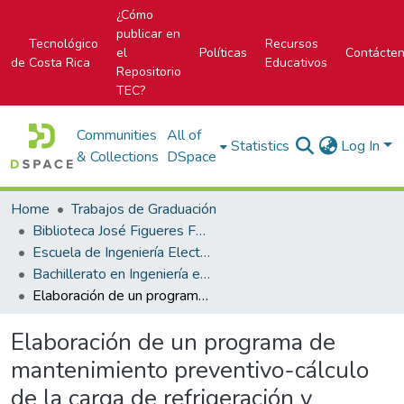
¿Cómo
publicar en
Tecnológico
Recursos
el
Políticas
Contácte
de Costa Rica
Educativos
Repositorio
TEC?
Communities
All of
Statistics
Log In
& Collections
DSpace
Home
Trabajos de Graduación
Biblioteca José Figueres Ferrer
Escuela de Ingeniería Electromecánica
Bachillerato en Ingeniería en Mantenimiento Industrial
Elaboración de un programa de mantenimiento preventivo-cálculo de la carga de refrigeración y selección de equipo para una cámara de enfriamiento.
Elaboración de un programa de
mantenimiento preventivo-cálculo
de la carga de refrigeración y