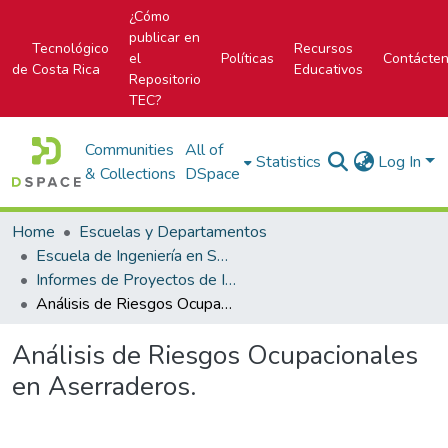
¿Cómo
publicar en
Tecnológico
Recursos
el
Políticas
Contácte
de Costa Rica
Educativos
Repositorio
TEC?
Communities
All of
Statistics
Log In
& Collections
DSpace
Home
Escuelas y Departamentos
Escuela de Ingeniería en Seguridad Laboral e Higiene Ambiental
Informes de Proyectos de Investigación
Análisis de Riesgos Ocupacionales en Aserraderos.
Análisis de Riesgos Ocupacionales
en Aserraderos.