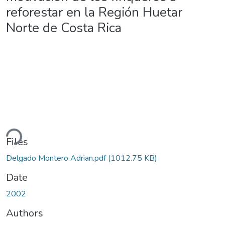
reforestar en la Región Huetar
Norte de Costa Rica
ding...
Files
Delgado Montero Adrian.pdf
(1012.75 KB)
Date
2002
Authors