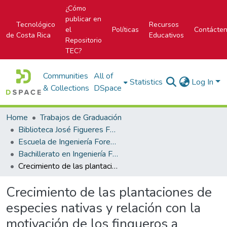
¿Cómo
publicar en
Tecnológico
Recursos
el
Políticas
Contácte
de Costa Rica
Educativos
Repositorio
TEC?
Communities
All of
Statistics
Log In
& Collections
DSpace
Home
Trabajos de Graduación
Biblioteca José Figueres Ferrer
Escuela de Ingeniería Forestal
Bachillerato en Ingeniería Forestal
Crecimiento de las plantaciones de especies nativas y relación con la motivación de los finqueros a reforestar en la Región Huetar Norte de Costa Rica
Crecimiento de las plantaciones de
especies nativas y relación con la
motivación de los finqueros a