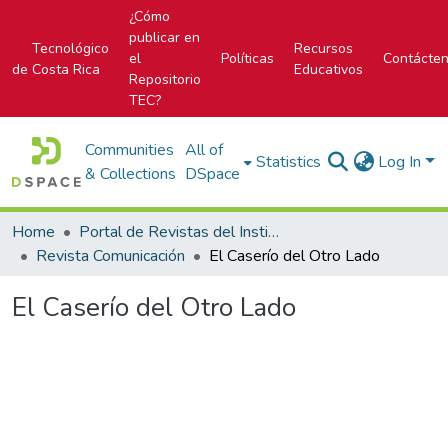
¿Cómo
publicar en
Tecnológico
Recursos
el
Políticas
Contácte
de Costa Rica
Educativos
Repositorio
TEC?
Communities
All of
Statistics
Log In
& Collections
DSpace
Home
Portal de Revistas del Instituto Tecnológico de Costa Rica
Revista Comunicación
El Caserío del Otro Lado
El Caserío del Otro Lado