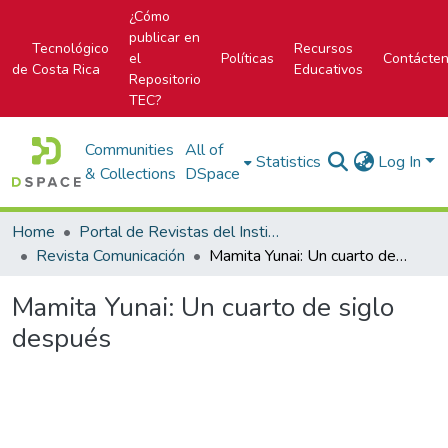
¿Cómo
publicar en
Tecnológico
Recursos
el
Políticas
Contácte
de Costa Rica
Educativos
Repositorio
TEC?
Communities
All of
Statistics
Log In
& Collections
DSpace
Home
Portal de Revistas del Instituto Tecnológico de Costa Rica
Revista Comunicación
Mamita Yunai: Un cuarto de siglo después
Mamita Yunai: Un cuarto de siglo
después