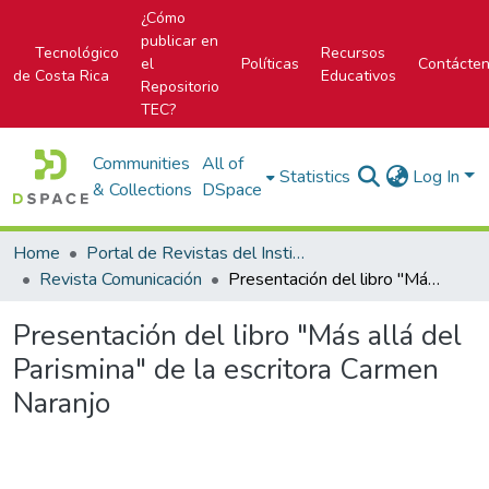
¿Cómo
publicar en
Tecnológico
Recursos
el
Políticas
Contácte
de Costa Rica
Educativos
Repositorio
TEC?
Communities
All of
Statistics
Log In
& Collections
DSpace
Home
Portal de Revistas del Instituto Tecnológico de Costa Rica
Revista Comunicación
Presentación del libro "Más allá del Parismina" de la escritora Carmen Naranjo
Presentación del libro "Más allá del
Parismina" de la escritora Carmen
Naranjo