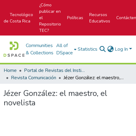
¿Cómo
publicar en
Tecnológico
Recursos
el
Políticas
Contácte
de Costa Rica
Educativos
Repositorio
TEC?
Communities
All of
Statistics
Log In
& Collections
DSpace
Home
Portal de Revistas del Instituto Tecnológico de Costa Rica
Revista Comunicación
Jézer González: el maestro, el novelista
Jézer González: el maestro, el
novelista