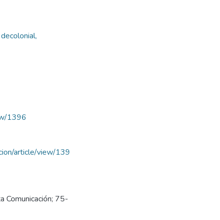
decolonial,
iew/1396
acion/article/view/139
ta Comunicación; 75-