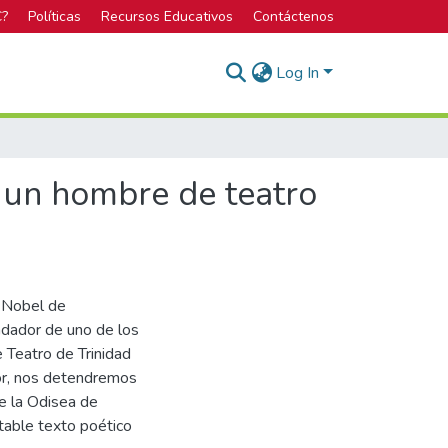
C?
Políticas
Recursos Educativos
Contáctenos
Log In
n un hombre de teatro
o Nobel de
ndador de uno de los
 Teatro de Trinidad
bor, nos detendremos
de la Odisea de
table texto poético