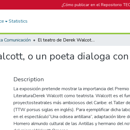
¿Cómo publicar en el Repositorio TE
ce
Statistics
ta Comunicación
El teatro de Derek Walcott, o un poeta dialoga con un hombre de teatro (y viceversa)
lcott, o un poeta dialoga co
Description
La exposición pretende mostrar la importancia del Premi
LiteraturaDerek Walcott como teatrista. Walcott es el fu
proyectosteatrales más ambiciosos del Caribe: el Taller de
(TTW porsus siglas en inglés). Para ejemplificar dicha la
en el espectáculo“Una odisea antillana”, adaptación libre 
Homero almundo cultural de las Antillas y hermano del no