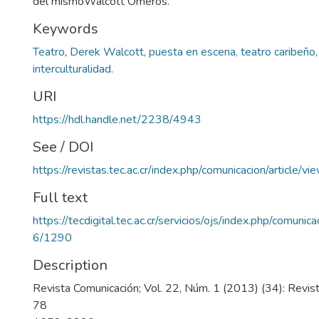
del mismoWalcott Omeros.
Keywords
Teatro
,
Derek Walcott, puesta en escena, teatro caribeño, 
interculturalidad.
URI
https://hdl.handle.net/2238/4943
See / DOI
https://revistas.tec.ac.cr/index.php/comunicacion/article/v
Full text
https://tecdigital.tec.ac.cr/servicios/ojs/index.php/comunic
6/1290
Description
Revista Comunicación; Vol. 22, Núm. 1 (2013) (34): Revis
78