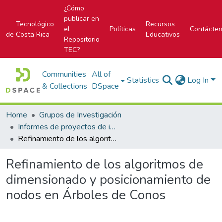
¿Cómo
publicar en
Tecnológico
Recursos
el
Políticas
Contácte
de Costa Rica
Educativos
Repositorio
TEC?
Communities
All of
Statistics
Log In
& Collections
DSpace
Home
Grupos de Investigación
Informes de proyectos de investigación
Refinamiento de los algoritmos de dimensionado y posicionamiento de nodos en Árboles de Conos
Refinamiento de los algoritmos de
dimensionado y posicionamiento de
nodos en Árboles de Conos