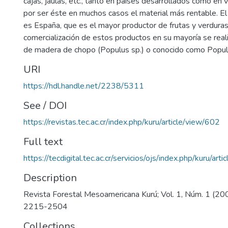
cajas, jaulas, etc., tanto en países desarrollados como en v
por ser éste en muchos casos el material más rentable. El
es España, que es el mayor productor de frutas y verdura
comercialización de estos productos en su mayoría se reali
de madera de chopo (Populus sp.) o conocido como Popul
URI
https://hdl.handle.net/2238/5311
See / DOI
https://revistas.tec.ac.cr/index.php/kuru/article/view/602
Full text
https://tecdigital.tec.ac.cr/servicios/ojs/index.php/kuru/ar
Description
Revista Forestal Mesoamericana Kurú; Vol. 1, Núm. 1 (20
2215-2504
Collections