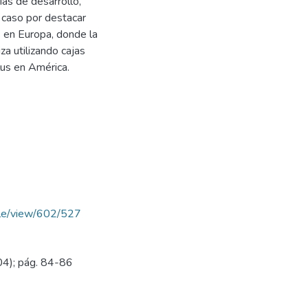
ías de desarrollo,
 caso por destacar
s en Europa, donde la
za utilizando cajas
us en América.
ticle/view/602/527
04); pág. 84-86