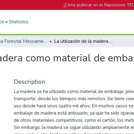
¿Cómo publicar en el Repositorio TE
ce
Statistics
Revista Forestal Mesoamericana Kurú
La utilización de la madera como material de embalaje para frutas y verduras
madera como material de embal
Description
La madera se ha utilizado como material de embalaje, pri
transporte, desde los tiempos más remotos. Se tiene con
uso desde hace unos cuatro mil años. En muchos casos se
embalaje de madera está anticuado, ya que ha sido opaca
de otros materiales competitivos, como el cartón, los meta
Sin embargo, la madera se sigue utilizando ampliamente 