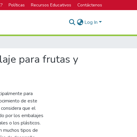
C?
Políticas
Recursos Educativos
Contáctenos
Log In
aje para frutas y
ncipalmente para
ocimiento de este
 considera que el
do por los embalajes
les o los plásticos.
en muchos tipos de