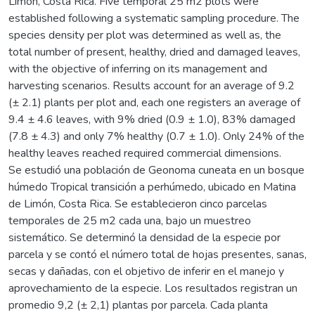
Limón, Costa Rica. Five temporal 25 m2 plots were
established following a systematic sampling procedure. The
species density per plot was determined as well as, the
total number of present, healthy, dried and damaged leaves,
with the objective of inferring on its management and
harvesting scenarios. Results account for an average of 9.2
(± 2.1) plants per plot and, each one registers an average of
9.4 ± 4.6 leaves, with 9% dried (0.9 ± 1.0), 83% damaged
(7.8 ± 4.3) and only 7% healthy (0.7 ± 1.0). Only 24% of the
healthy leaves reached required commercial dimensions.
Se estudió una población de Geonoma cuneata en un bosque
húmedo Tropical transición a perhúmedo, ubicado en Matina
de Limón, Costa Rica. Se establecieron cinco parcelas
temporales de 25 m2 cada una, bajo un muestreo
sistemático. Se determinó la densidad de la especie por
parcela y se contó el número total de hojas presentes, sanas,
secas y dañadas, con el objetivo de inferir en el manejo y
aprovechamiento de la especie. Los resultados registran un
promedio 9,2 (± 2,1) plantas por parcela. Cada planta