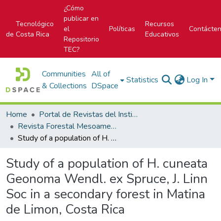
¿Cómo
publicar en
Tecnológico
Recursos
el
Políticas
Contácte
de Costa Rica
Educativos
Repositorio
TEC?
Communities
All of
Statistics
Log In
& Collections
DSpace
Home
Portal de Revistas del Instituto Tecnológico de Costa Rica
Revista Forestal Mesoamericana Kurú
Study of a population of H. cuneata Geonoma Wendl. ex Spruce, J. Linn Soc in a secondary forest in Matina de Limon, Costa Rica
Study of a population of H. cuneata
Geonoma Wendl. ex Spruce, J. Linn
Soc in a secondary forest in Matina
de Limon, Costa Rica