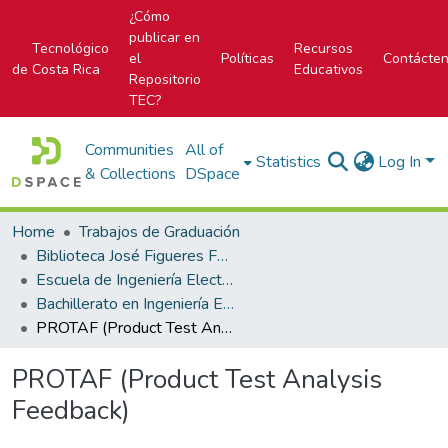
¿Cómo
publicar en
Tecnológico
Recursos
el
Políticas
Contácte
de Costa Rica
Educativos
Repositorio
TEC?
Communities
All of
Statistics
Log In
& Collections
DSpace
Home
Trabajos de Graduación
Biblioteca José Figueres Ferrer
Escuela de Ingeniería Electrónica
Bachillerato en Ingeniería Electrónica
PROTAF (Product Test Analysis Feedback)
PROTAF (Product Test Analysis
Feedback)