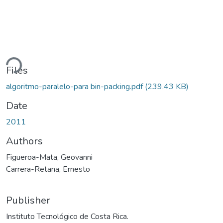
ding...
Files
algoritmo-paralelo-para bin-packing.pdf
(239.43 KB)
Date
2011
Authors
Figueroa-Mata, Geovanni
Carrera-Retana, Ernesto
Publisher
Instituto Tecnológico de Costa Rica.