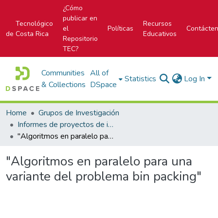
¿Cómo
publicar en
Tecnológico
Recursos
el
Políticas
Contácte
de Costa Rica
Educativos
Repositorio
TEC?
Communities
All of
Statistics
Log In
& Collections
DSpace
Home
Grupos de Investigación
Informes de proyectos de investigación
"Algoritmos en paralelo para una variante del problema bin packing"
"Algoritmos en paralelo para una
variante del problema bin packing"