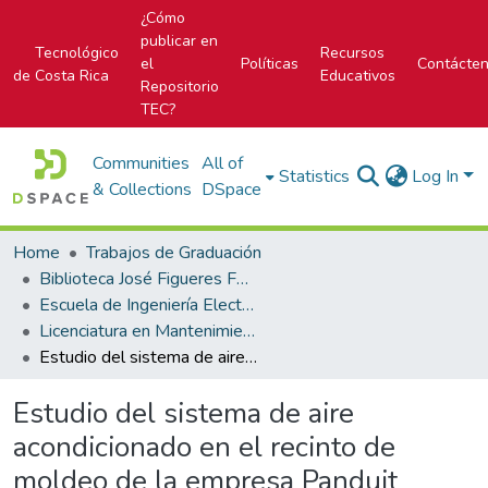
¿Cómo
publicar en
Tecnológico
Recursos
el
Políticas
Contácte
de Costa Rica
Educativos
Repositorio
TEC?
Communities
All of
Statistics
Log In
& Collections
DSpace
Home
Trabajos de Graduación
Biblioteca José Figueres Ferrer
Escuela de Ingeniería Electromecánica
Licenciatura en Mantenimiento Industrial
Estudio del sistema de aire acondicionado en el recinto de moldeo de la empresa Panduit Costa Rica
Estudio del sistema de aire
acondicionado en el recinto de
moldeo de la empresa Panduit