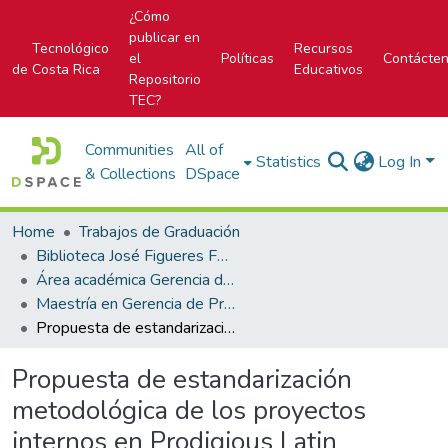
¿Cómo
publicar en
Tecnológico
Recursos
el
Políticas
Contácte
de Costa Rica
Educativos
Repositorio
TEC?
Communities
All of
Statistics
Log In
& Collections
DSpace
Home
Trabajos de Graduación
Biblioteca José Figueres Ferrer
Área académica Gerencia de Proyectos
Maestría en Gerencia de Proyectos
Propuesta de estandarización metodológica de los proyectos internos en Prodigious Latin America
Propuesta de estandarización
metodológica de los proyectos
internos en Prodigious Latin