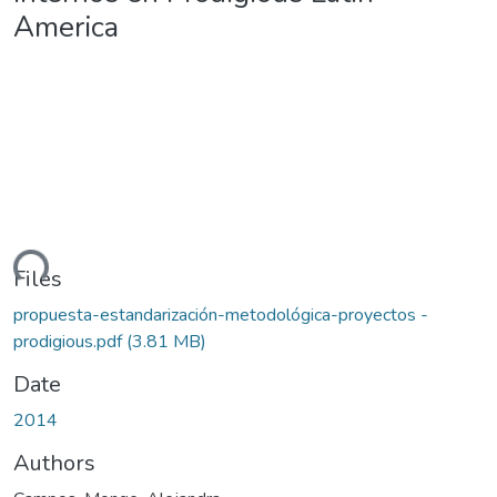
America
ding...
Files
propuesta-estandarización-metodológica-proyectos -
prodigious.pdf
(3.81 MB)
Date
2014
Authors