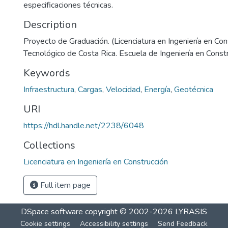
especificaciones técnicas.
Description
Proyecto de Graduación. (Licenciatura en Ingeniería en Cons
Tecnológico de Costa Rica. Escuela de Ingeniería en Const
Keywords
Infraestructura
,
Cargas
,
Velocidad
,
Energía
,
Geotécnica
URI
https://hdl.handle.net/2238/6048
Collections
Licenciatura en Ingeniería en Construcción
Full item page
DSpace software
copyright © 2002-2026
LYRASIS
Cookie settings
Accessibility settings
Send Feedback