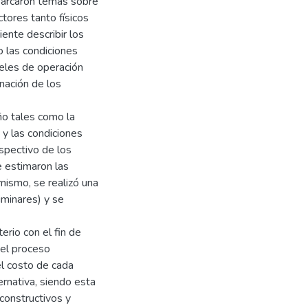
barcaron temas sobre
tores tanto físicos
ente describir los
 las condiciones
veles de operación
nación de los
ño tales como la
 y las condiciones
spectivo de los
e estimaron las
imismo, se realizó una
iminares) y se
erio con el fin de
 el proceso
el costo de cada
ernativa, siendo esta
 constructivos y