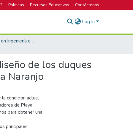
C?
Políticas
Recursos Educativos
Contáctenos
Log In
Licenciatura en Ingeniería en Construcción
diseño de los duques
ya Naranjo
 la condición actual
dadores de Playa
rios para obtener una
os principales