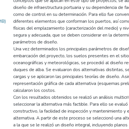
conceptos que se aplican en este tipo de proyectos; se a
diseño de infraestructura portuaria y su dependencia de fac
como de control en su determinación. Para ello fue conveni
MB)
diferentes elementos que conforman los puertos, así como
físicas del emplazamiento (caracterización del medio) y ni
segura y adecuada, que se deben considerar en la determi
parámetros de diseño.
Una vez determinados los principales parámetros de dise
embarcación del proyecto, los suelos presentes en el sitio
oceanográficas y meteorológicas, se procedió al diseño re
duques de alba. Se evaluaron dos alternativas distintas, s
cargas y se aplicaron las principales teorías de diseño. As
representación gráfica de cada alternativa (esquemas prel
calcularon los costos.
Con los resultados obtenidos se realizó un análisis multicrit
seleccionar la alternativa más factible. Para ello se evaluó
constructivo, la facilidad de inspección y mantenimiento y 
alternativa. A partir de este proceso se seleccionó una alt
a la que se le realizó un diseño integral, incluyendo planos