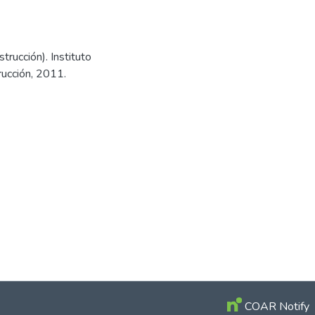
trucción). Instituto
rucción, 2011.
COAR Notify