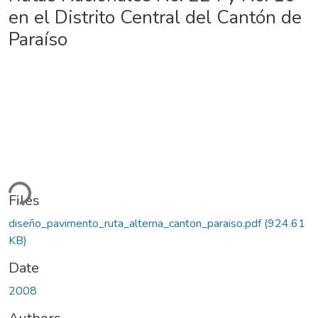
en el Distrito Central del Cantón de
Paraíso
ding...
Files
diseño_pavimento_ruta_alterna_canton_paraiso.pdf
(924.61
KB)
Date
2008