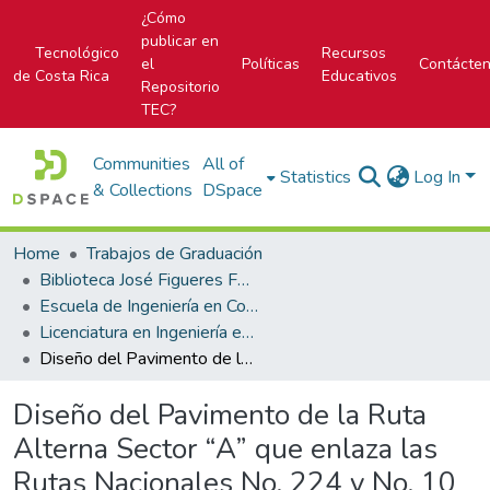
¿Cómo
publicar en
Tecnológico
Recursos
el
Políticas
Contácte
de Costa Rica
Educativos
Repositorio
TEC?
Communities
All of
Statistics
Log In
& Collections
DSpace
Home
Trabajos de Graduación
Biblioteca José Figueres Ferrer
Escuela de Ingeniería en Construcción
Licenciatura en Ingeniería en Construcción
Diseño del Pavimento de la Ruta Alterna Sector “A” que enlaza las Rutas Nacionales No. 224 y No. 10 en el Distrito Central del Cantón de Paraíso
Diseño del Pavimento de la Ruta
Alterna Sector “A” que enlaza las
Rutas Nacionales No. 224 y No. 10