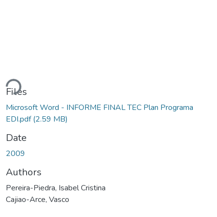
ding...
Files
Microsoft Word - INFORME FINAL TEC Plan Programa
EDI.pdf
(2.59 MB)
Date
2009
Authors
Pereira-Piedra, Isabel Cristina
Cajiao-Arce, Vasco