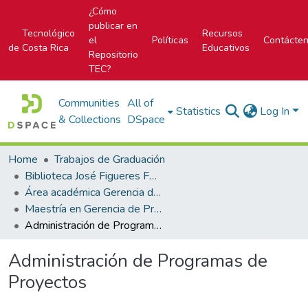
¿Cómo
publicar en
Tecnológico
Recursos
el
Políticas
Contácte
de Costa Rica
Educativos
Repositorio
TEC?
Communities
All of
Statistics
Log In
& Collections
DSpace
Home
Trabajos de Graduación
Biblioteca José Figueres Ferrer
Área académica Gerencia de Proyectos
Maestría en Gerencia de Proyectos
Administración de Programas de Proyectos
Administración de Programas de
Proyectos