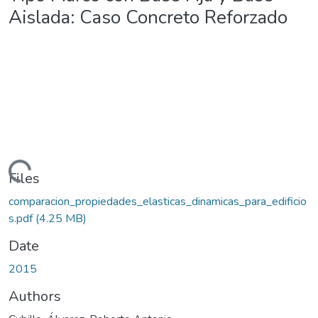
Aislada: Caso Concreto Reforzado
Loading...
Files
comparacion_propiedades_elasticas_dinamicas_para_edificio
s.pdf
(4.25 MB)
Date
2015
Authors