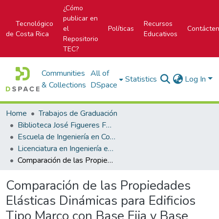
¿Cómo
publicar en
Tecnológico
Recursos
el
Políticas
Contácte
de Costa Rica
Educativos
Repositorio
TEC?
Communities
All of
Statistics
Log In
& Collections
DSpace
Home
Trabajos de Graduación
Biblioteca José Figueres Ferrer
Escuela de Ingeniería en Construcción
Licenciatura en Ingeniería en Construcción
Comparación de las Propiedades Elásticas Dinámicas para Edificios Tipo Marco con Base Fija y Base Aislada: Caso Concreto Reforzado
Comparación de las Propiedades
Elásticas Dinámicas para Edificios
Tipo Marco con Base Fija y Base