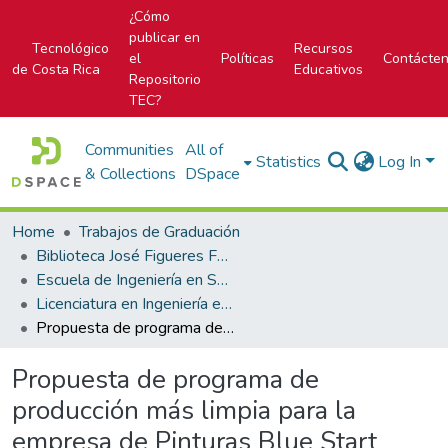
¿Cómo
publicar en
Tecnológico
Recursos
el
Políticas
Contácte
de Costa Rica
Educativos
Repositorio
TEC?
Communities
All of
Statistics
Log In
& Collections
DSpace
Home
Trabajos de Graduación
Biblioteca José Figueres Ferrer
Escuela de Ingeniería en Seguridad Laboral e Higiene Ambiental
Licenciatura en Ingeniería en Seguridad Laboral e Higiene Ambiental
Propuesta de programa de producción más limpia para la empresa de Pinturas Blue Start
Propuesta de programa de
producción más limpia para la
empresa de Pinturas Blue Start