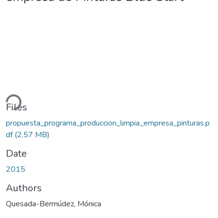
ading...
Files
propuesta_programa_produccion_limpia_empresa_pinturas.p
df
(2.57 MB)
Date
2015
Authors
Quesada-Bermúdez, Mónica