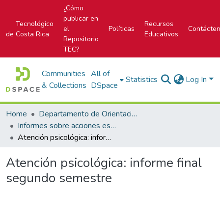
¿Cómo
publicar en
Tecnológico
Recursos
el
Políticas
Contácte
de Costa Rica
Educativos
Repositorio
TEC?
Communities
All of
Statistics
Log In
& Collections
DSpace
Home
Departamento de Orientación y Psicología
Informes sobre acciones específicas del DOP
Atención psicológica: informe final segundo semestre
Atención psicológica: informe final
segundo semestre