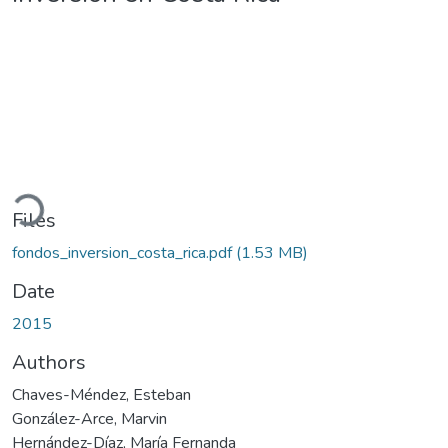
ading...
Files
fondos_inversion_costa_rica.pdf
(1.53 MB)
Date
2015
Authors
Chaves-Méndez, Esteban
González-Arce, Marvin
Hernández-Díaz, María Fernanda