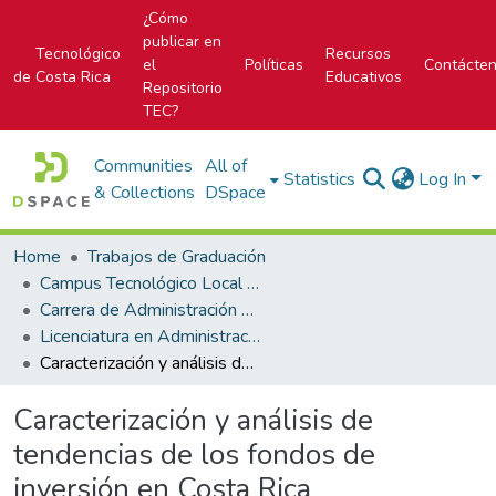
¿Cómo
publicar en
Tecnológico
Recursos
el
Políticas
Contácte
de Costa Rica
Educativos
Repositorio
TEC?
Communities
All of
Statistics
Log In
& Collections
DSpace
Home
Trabajos de Graduación
Campus Tecnológico Local San José
Carrera de Administración de Empresa
Licenciatura en Administración de Empresas
Caracterización y análisis de tendencias de los fondos de inversión en Costa Rica
Caracterización y análisis de
tendencias de los fondos de
inversión en Costa Rica