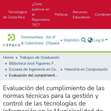
¿Cómo
publicar en
Tecnológico
Recursos
el
Políticas
Contácte
de Costa Rica
Educativos
Repositorio
TEC?
Communities
All of
Statistics
Log In
& Collections
DSpace
Home
Trabajos de Graduación
Biblioteca José Figueres Ferrer
Escuela de Ingeniería en Computación
Maestría en Computación
Evaluación del cumplimiento de las normas técnicas para la gestión y control de las tecnologías de información en la Municipalidad de Curridabat
Evaluación del cumplimiento de las
normas técnicas para la gestión y
control de las tecnologías de