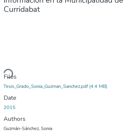
información en la Municipalidad de
Curridabat
ading...
Files
Tesis_Grado_Sonia_Guzman_Sanchez.pdf
(4.4 MB)
Date
2015
Authors
Guzmán-Sánchez, Sonia