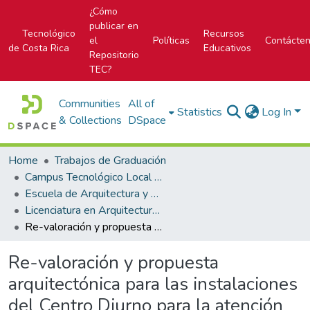
¿Cómo
publicar en
Tecnológico
Recursos
el
Políticas
Contácte
de Costa Rica
Educativos
Repositorio
TEC?
Communities
All of
Statistics
Log In
& Collections
DSpace
Home
Trabajos de Graduación
Campus Tecnológico Local San José
Escuela de Arquitectura y Urbanismo
Licenciatura en Arquitectura y Urbanismo
Re-valoración y propuesta arquitectónica para las instalaciones del Centro Diurno para la atención de la persona adulta mayor en San Isidro de Vázquez de Coronado.
Re-valoración y propuesta
arquitectónica para las instalaciones
del Centro Diurno para la atención