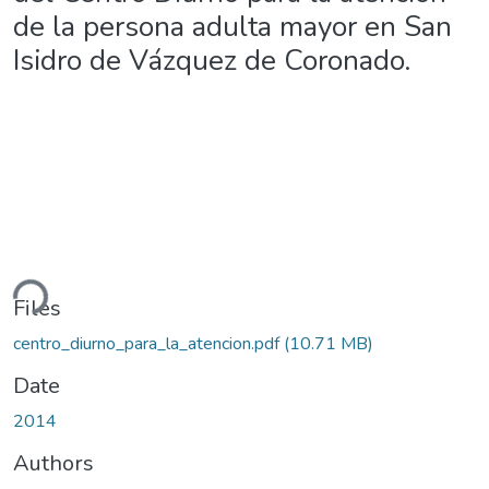
de la persona adulta mayor en San
Isidro de Vázquez de Coronado.
ding...
Files
centro_diurno_para_la_atencion.pdf
(10.71 MB)
Date
2014
Authors