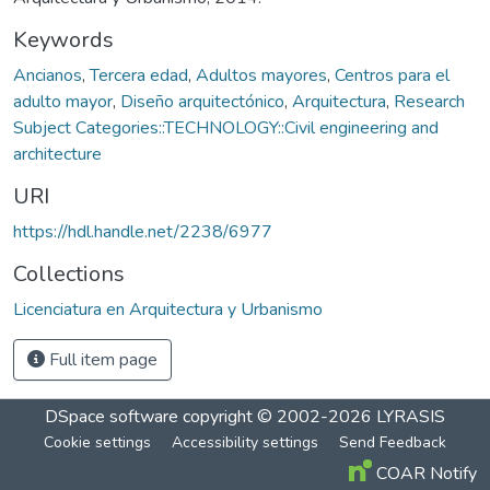
Keywords
Ancianos
,
Tercera edad
,
Adultos mayores
,
Centros para el
adulto mayor
,
Diseño arquitectónico
,
Arquitectura
,
Research
Subject Categories::TECHNOLOGY::Civil engineering and
architecture
URI
https://hdl.handle.net/2238/6977
Collections
Licenciatura en Arquitectura y Urbanismo
Full item page
DSpace software
copyright © 2002-2026
LYRASIS
Cookie settings
Accessibility settings
Send Feedback
COAR Notify