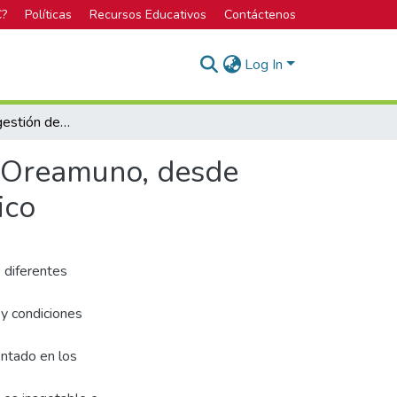
C?
Políticas
Recursos Educativos
Contáctenos
Log In
Evaluación de la gestión de la ASADA de Cot, Cot, Oreamuno, desde una perspectiva del uso sostenible del recurso hídrico
, Oreamuno, desde
ico
s diferentes
 y condiciones
entado en los