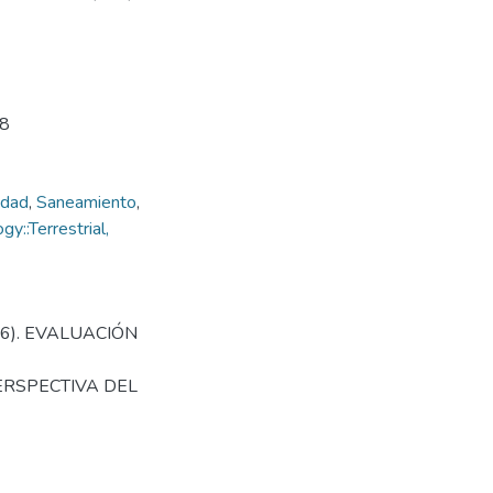
38
idad
,
Saneamiento
,
::Terrestrial,
016). EVALUACIÓN
ERSPECTIVA DEL