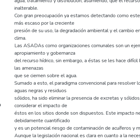
agua, tratamiento y distribución, asumiendo, que el recurs
inalterable.
Con gran preocupación ya estamos detectando como este 
más escaso por la creciente
presión de su uso, la degradación ambiental y el cambio e
clima.
Las ASADAs como organizaciones comunales son un ejemp
apropiamiento y gobernanza
del recurso hídrico, sin embargo, a éstas se les hace difícil
las amenazas
que se ciernen sobre el agua.
Sumado a esto, el paradigma convencional para resolver 
aguas negras y residuos
sólidos, ha sido eliminar la presencia de excretas y sólidos
a
considerar el impacto de
éstos en los sitios donde son dispuestos. Este impacto n
debidamente cuantificado
y es un potencial riesgo de contaminación de acuíferos y m
Aunque la legislación nacional es clara en cuanto a la nec