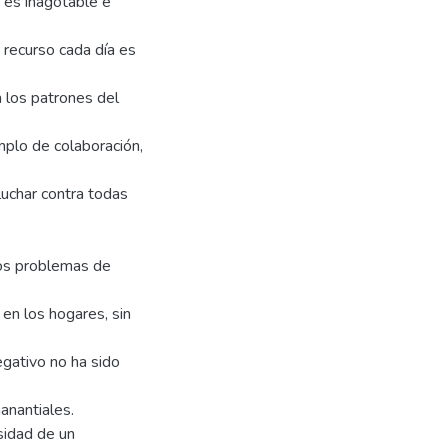
o es inagotable e
recurso cada día es
n los patrones del
lo de colaboración,
 luchar contra todas
los problemas de
 en los hogares, sin
egativo no ha sido
anantiales.
esidad de un