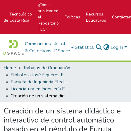
¿Cómo
publicar en
Tecnológico
Recursos
el
Políticas
Contácte
de Costa Rica
Educativos
Repositorio
TEC?
Communities
All of
Statistics
Log In
& Collections
DSpace
Home
Trabajos de Graduación
Biblioteca José Figueres Ferrer
Escuela de Ingeniería Electrónica
Licenciatura en Ingeniería Electrónica
Creación de un sistema didáctico e interactivo de control automático basado en el péndulo de Furuta.
Creación de un sistema didáctico e
interactivo de control automático
basado en el péndulo de Furuta.