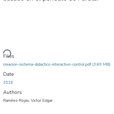
ding...
Files
creacion-sistema-didactico-interactivo-control.pdf
(3.69 MB)
Date
2016
Authors
Ramírez-Rojas, Victor Edgar