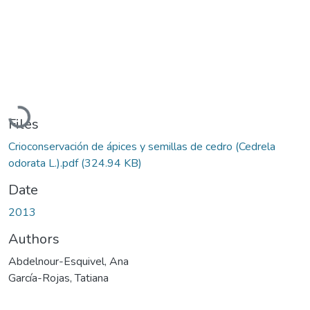
Loading...
Files
Crioconservación de ápices y semillas de cedro (Cedrela
odorata L.).pdf
(324.94 KB)
Date
2013
Authors
Abdelnour-Esquivel, Ana
García-Rojas, Tatiana