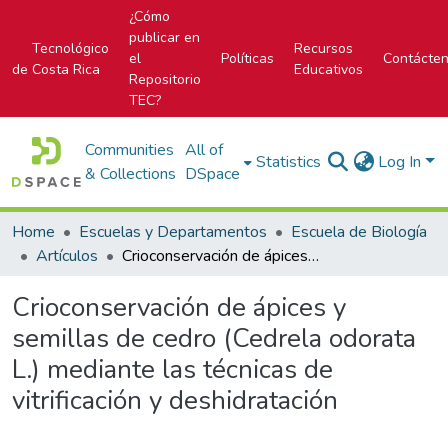
¿Cómo
publicar en
Tecnológico
Recursos
el
Políticas
Contácte
de Costa Rica
Educativos
Repositorio
TEC?
Communities
All of
Statistics
Log In
& Collections
DSpace
Home
Escuelas y Departamentos
Escuela de Biología
Artículos
Crioconservación de ápices y semillas de cedro (Cedrela odorata L.) mediante las técnicas de vitrificación y deshidratación
Crioconservación de ápices y
semillas de cedro (Cedrela odorata
L.) mediante las técnicas de
vitrificación y deshidratación