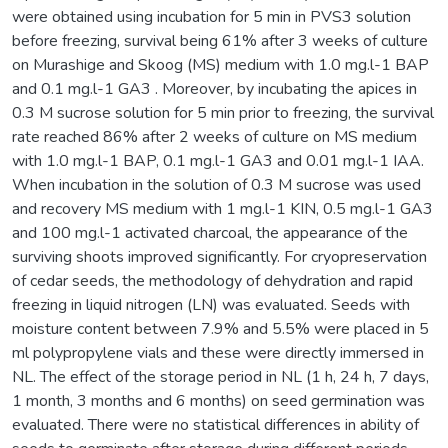
were obtained using incubation for 5 min in PVS3 solution
before freezing, survival being 61% after 3 weeks of culture
on Murashige and Skoog (MS) medium with 1.0 mg.l-1 BAP
and 0.1 mg.l-1 GA3 . Moreover, by incubating the apices in
0.3 M sucrose solution for 5 min prior to freezing, the survival
rate reached 86% after 2 weeks of culture on MS medium
with 1.0 mg.l-1 BAP, 0.1 mg.l-1 GA3 and 0.01 mg.l-1 IAA.
When incubation in the solution of 0.3 M sucrose was used
and recovery MS medium with 1 mg.l-1 KIN, 0.5 mg.l-1 GA3
and 100 mg.l-1 activated charcoal, the appearance of the
surviving shoots improved significantly. For cryopreservation
of cedar seeds, the methodology of dehydration and rapid
freezing in liquid nitrogen (LN) was evaluated. Seeds with
moisture content between 7.9% and 5.5% were placed in 5
ml polypropylene vials and these were directly immersed in
NL. The effect of the storage period in NL (1 h, 24 h, 7 days,
1 month, 3 months and 6 months) on seed germination was
evaluated. There were no statistical differences in ability of