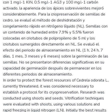
con 1 mg.l-1 KIN, 0,5 mg.l-1 AG3 y 100 mg.l-1 carbón
activado, la apariencia de los ápices sobrevivientes mejoró
considerablemente. Para la criopreservación de semillas de
cedro, se evaluó el método de deshidratación y
congelamiento rápido en nitrógeno líquido (NL). Semillas con
un contenido de humedad entre 7,9% y 5,5% fueron
colocadas en criotubos de polipropileno de 5 ml y los
criotubos sumergidos directamente en NL. Se evaluó el
efecto del periodo de almacenamiento en NL (1 h, 24 h, 7
días, 1 mes, 3 meses y 6 meses) sobre la germinación de las
semillas. No se presentaron diferencias significativas en su
capacidad de germinación después de permanecer en los
diferentes periodos de almacenamiento.
In order to protect the forest resources of Cedrela odorata L.,
currently threatened, it was considered necessary to
establish a protocol for its cryopreservation. Research was
conducted using shoots and seeds. Vitrification techniques
were evaluated with shoots, using various solutions and
rapid freezing in liquid nitrogen (LN). Initially the best results