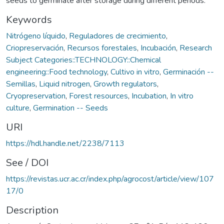
seeds to germinate after storage during different periods.
Keywords
Nitrógeno líquido
,
Reguladores de crecimiento
,
Criopreservación
,
Recursos forestales
,
Incubación
,
Research
Subject Categories::TECHNOLOGY::Chemical
engineering::Food technology
,
Cultivo in vitro
,
Germinación --
Semillas
,
Liquid nitrogen
,
Growth regulators
,
Cryopreservation
,
Forest resources
,
Incubation
,
In vitro
culture
,
Germination -- Seeds
URI
https://hdl.handle.net/2238/7113
See / DOI
https://revistas.ucr.ac.cr/index.php/agrocost/article/view/107
17/0
Description