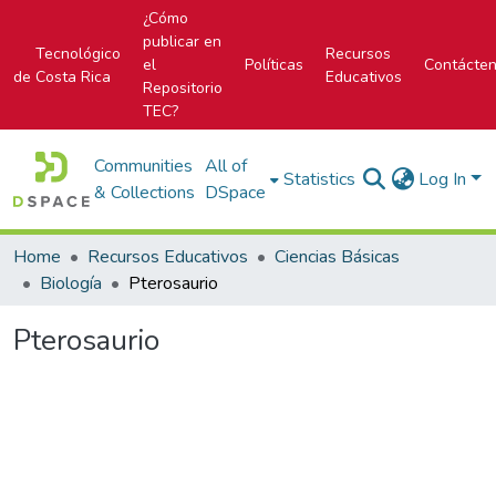
¿Cómo
publicar en
Tecnológico
Recursos
el
Políticas
Contácte
de Costa Rica
Educativos
Repositorio
TEC?
Communities
All of
Statistics
Log In
& Collections
DSpace
Home
Recursos Educativos
Ciencias Básicas
Biología
Pterosaurio
Pterosaurio