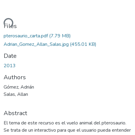
ding...
Files
pterosaurio_carta.pdf
(7.79 MB)
Adrian_Gomez_Allan_Salas.jpg
(455.01 KB)
Date
2013
Authors
Gómez, Adrián
Salas, Allan
Abstract
El tema de este recurso es el vuelo animal del pterosaurio.
Se trata de un interactivo para que el usuario pueda entender