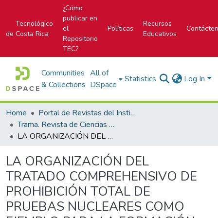
¿Cómo
publicar en
Tecnológico
Recursos
el
Políticas
Contácte
de Costa Rica
Educativos
Repositorio
TEC?
Communities
All of
Statistics
Log In
& Collections
DSpace
Home
Portal de Revistas del Instituto Tecnológico de Costa Rica
Trama. Revista de Ciencias Sociales y Humanidades
LA ORGANIZACIÓN DEL TRATADO COMPREHENSIVO DE PROHIBICIÓN TOTAL DE PRUEBAS NUCLEARES COMO EJEMPLO PARA LA FORMACIÓN ÉTICA EN LA INGENIERÍA
LA ORGANIZACIÓN DEL
TRATADO COMPREHENSIVO DE
PROHIBICIÓN TOTAL DE
PRUEBAS NUCLEARES COMO