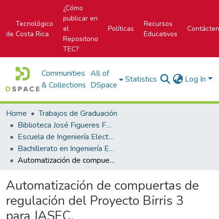
¿Cómo
publicar en
Tecnológico
Recursos
el
Políticas
Contácte
de Costa Rica
Educativos
Repositorio
TEC?
Communities
All of
Statistics
Log In
& Collections
DSpace
Home
Trabajos de Graduación
Biblioteca José Figueres Ferrer
Escuela de Ingeniería Electrónica
Bachillerato en Ingeniería Electrónica
Automatización de compuertas de regulación del Proyecto Birris 3 para JASEC.
Automatización de compuertas de
regulación del Proyecto Birris 3
para JASEC.