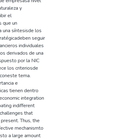
 de empresasa nivel
aturaleza y
bir el
s que un
 una síntesisde los
stratégicadeben seguir
ancieros individuales
tos derivados de una
ispuesto por la NIC
ce los criteriosde
s coneste tema.
rtancia e
icas tienen dentro
economic integration
ating indifferent
 challenges that
present. Thus, the
ffective mechanismto
sto a large amount