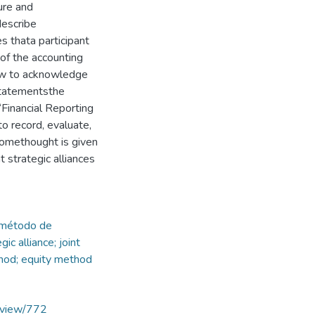
ure and
describe
s thata participant
 of the accounting
llow to acknowledge
statementsthe
“Financial Reporting
 to record, evaluate,
 somethought is given
 strategic alliances
; método de
ic alliance; joint
thod; equity method
e/view/772