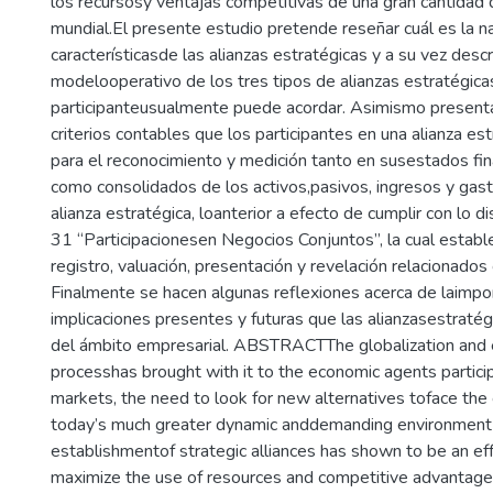
los recursosy ventajas competitivas de una gran cantidad
mundial.El presente estudio pretende reseñar cuál es la n
característicasde las alianzas estratégicas y a su vez descri
modelooperativo de los tres tipos de alianzas estratégica
participanteusualmente puede acordar. Asimismo presenta
criterios contables que los participantes en una alianza e
para el reconocimiento y medición tanto en susestados fin
como consolidados de los activos,pasivos, ingresos y gas
alianza estratégica, loanterior a efecto de cumplir con lo d
31 “Participacionesen Negocios Conjuntos”, la cual estable
registro, valuación, presentación y revelación relacionado
Finalmente se hacen algunas reflexiones acerca de laimpo
implicaciones presentes y futuras que las alianzasestratég
del ámbito empresarial. ABSTRACTThe globalization and 
processhas brought with it to the economic agents particip
markets, the need to look for new alternatives toface the
today’s much greater dynamic anddemanding environment 
establishmentof strategic alliances has shown to be an e
maximize the use of resources and competitive advantage