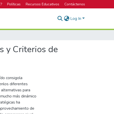
C?
Políticas
Recursos Educativos
Contáctenos
Log In
s y Criterios de
ído consigola
enlos diferentes
alternativas para
no mucho más dinámico
ratégicas ha
 aprovechamiento de