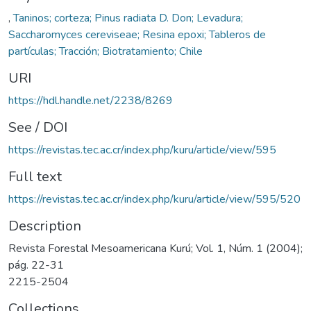
,
Taninos; corteza; Pinus radiata D. Don; Levadura;
Saccharomyces cereviseae; Resina epoxi; Tableros de
partículas; Tracción; Biotratamiento; Chile
URI
https://hdl.handle.net/2238/8269
See / DOI
https://revistas.tec.ac.cr/index.php/kuru/article/view/595
Full text
https://revistas.tec.ac.cr/index.php/kuru/article/view/595/520
Description
Revista Forestal Mesoamericana Kurú; Vol. 1, Núm. 1 (2004);
pág. 22-31
2215-2504
Collections