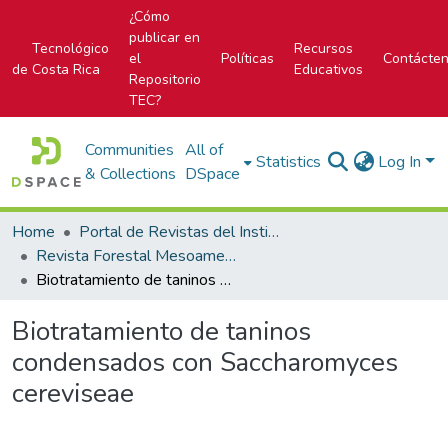
¿Cómo
publicar en
Tecnológico
Recursos
el
Políticas
Contácte
de Costa Rica
Educativos
Repositorio
TEC?
Communities
All of
Statistics
Log In
& Collections
DSpace
Home
Portal de Revistas del Instituto Tecnológico de Costa Rica
Revista Forestal Mesoamericana Kurú
Biotratamiento de taninos condensados con Saccharomyces cereviseae
Biotratamiento de taninos
condensados con Saccharomyces
cereviseae