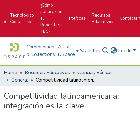
¿Cómo
publicar en
Tecnológico
Recursos
el
Políticas
Contácte
de Costa Rica
Educativos
Repositorio
TEC?
Communities
All of
Statistics
Log In
& Collections
DSpace
Home
Recursos Educativos
Ciencias Básicas
General
Competitividad latinoamericana: integración es la clave
Competitividad latinoamericana:
integración es la clave