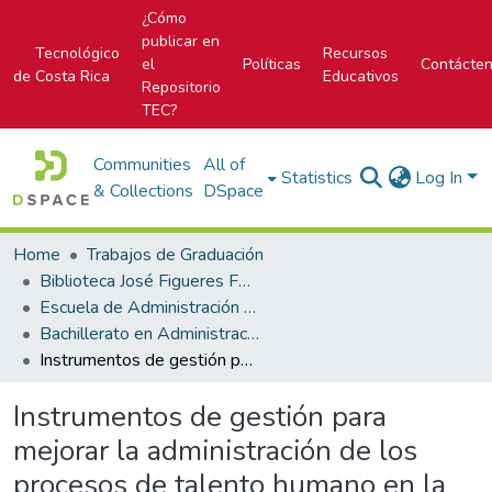
¿Cómo
publicar en
Tecnológico
Recursos
el
Políticas
Contácte
de Costa Rica
Educativos
Repositorio
TEC?
Communities
All of
Statistics
Log In
& Collections
DSpace
Home
Trabajos de Graduación
Biblioteca José Figueres Ferrer
Escuela de Administración de Empresas
Bachillerato en Administración de Empresas
Instrumentos de gestión para mejorar la administración de los procesos de talento humano en la empresa Equirenta S.A.
Instrumentos de gestión para
mejorar la administración de los
procesos de talento humano en la