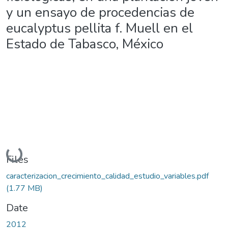
y un ensayo de procedencias de
eucalyptus pellita f. Muell en el
Estado de Tabasco, México
Loading...
Files
caracterizacion_crecimiento_calidad_estudio_variables.pdf
(1.77 MB)
Date
2012