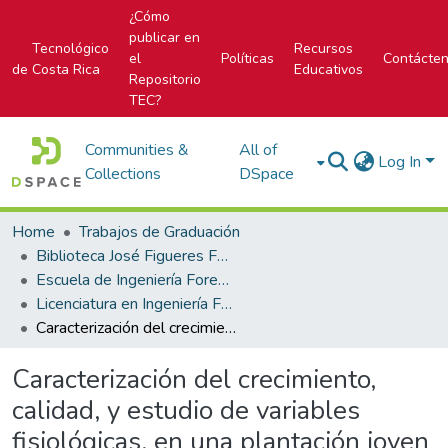
¿Cómo
publicar en
Tecnológico
Recursos
el
Políticas
Contácte
de Costa Rica
Educativos
Repositorio
TEC?
Communities &
All of
Log In
Collections
DSpace
Home
Trabajos de Graduación
Biblioteca José Figueres Ferrer
Escuela de Ingeniería Forestal
Licenciatura en Ingeniería Forestal
Caracterización del crecimiento, calidad, y estudio de variables fisiológicas, en una plantación joven y un ensayo de procedencias de eucalyptus pellita f. Muell en el Estado de Tabasco, México
Caracterización del crecimiento,
calidad, y estudio de variables
fisiológicas, en una plantación joven