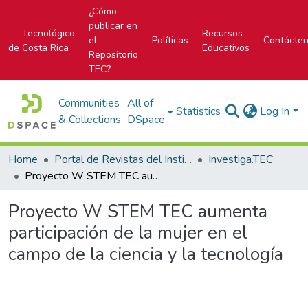
¿Cómo
publicar en
Tecnológico
Recursos
el
Políticas
Contácte
de Costa Rica
Educativos
Repositorio
TEC?
Communities
All of
Statistics
Log In
& Collections
DSpace
Home
Portal de Revistas del Instituto Tecnológico de Costa Rica
Investiga.TEC
Proyecto W STEM TEC aumenta participación de la mujer en el campo de la ciencia y la tecnología
Proyecto W STEM TEC aumenta
participación de la mujer en el
campo de la ciencia y la tecnología