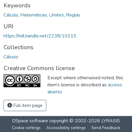
Keywords
Cálculo
,
Matemáticas
,
Límites
,
Reglas
URI
https://hdl.handle.net/2238/10215
Collections
Cálculo
Creative Commons license
Except where otherwised noted, this
item's license is described as
acceso
abierto
Full item page
DSpace software
copyright © 2002-2026
LYRASIS
Cookie settings
Accessibility settings
Send Feedback