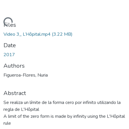
Loading...
Files
Video 3_ L’Hôpital.mp4
(3.22 MB)
Date
2017
Authors
Figueroa-Flores, Nuria
Abstract
Se realiza un límite de la forma cero por infinito utilizando la
regla de L'Hôpital
A limit of the zero form is made by infinity using the L'Hôpital
rule