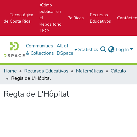
¿Cómo
publicar en
Tecnológico
Recursos
el
Políticas
Contácte
de Costa Rica
Educativos
Repositorio
TEC?
Communities
All of
Statistics
Log In
& Collections
DSpace
Home
Recursos Educativos
Matemáticas
Cálculo
Regla de L'Hôpital
Regla de L'Hôpital