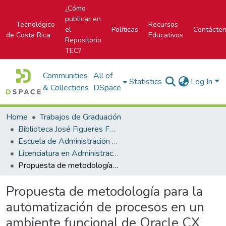
¿Cómo
publicar en
Tecnológico
Recursos
el
Políticas
Contácte
de Costa Rica
Educativos
Repositorio
TEC?
Communities
All of
Statistics
Log In
& Collections
DSpace
Home
Trabajos de Graduación
Biblioteca José Figueres Ferrer
Escuela de Administración de Tecnologías de Información (antes era Área Académica de Administración de Tecnologías de Información)
Licenciatura en Administración de Tecnología de Información
Propuesta de metodología para la automatización de procesos en un ambiente funcional de Oracle CX para el equipo de desarrollo de Xum Tech
Propuesta de metodología para la
automatización de procesos en un
ambiente funcional de Oracle CX