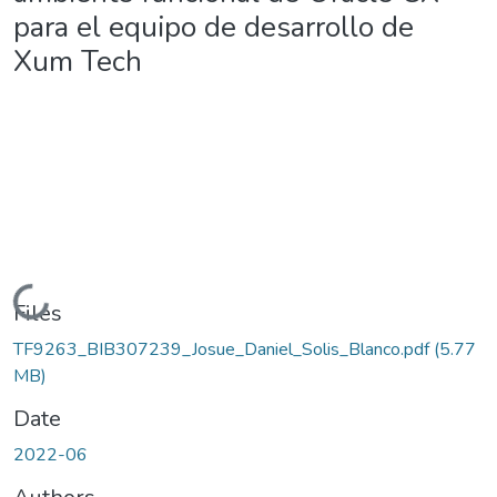
para el equipo de desarrollo de
Xum Tech
Loading...
Files
TF9263_BIB307239_Josue_Daniel_Solis_Blanco.pdf
(5.77
MB)
Date
2022-06