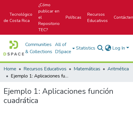
¿Cómo
publicar en
Tecnológico
Recursos
el
Políticas
Contácte
de Costa Rica
Educativos
Repositorio
TEC?
Communities
All of
Statistics
Log In
& Collections
DSpace
Home
Recursos Educativos
Matemáticas
Aritmética
Ejemplo 1: Aplicaciones función cuadrática
Ejemplo 1: Aplicaciones función
cuadrática