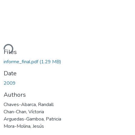
ding...
Files
informe_final.pdf
(1.29 MB)
Date
2009
Authors
Chaves-Abarca, Randall
Chan-Chan, Víctoria
Arguedas-Gamboa, Patricia
Mora-Molina, Jesús