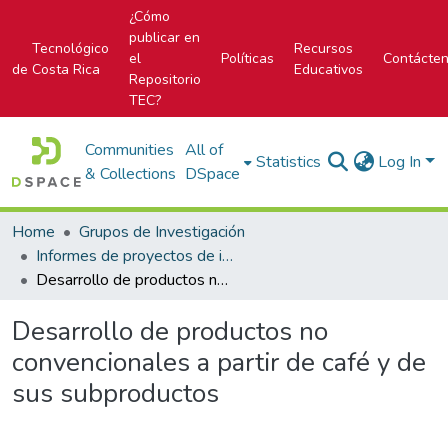
¿Cómo
publicar en
Tecnológico
Recursos
el
Políticas
Contácte
de Costa Rica
Educativos
Repositorio
TEC?
Communities
All of
Statistics
Log In
& Collections
DSpace
Home
Grupos de Investigación
Informes de proyectos de investigación
Desarrollo de productos no convencionales a partir de café y de sus subproductos
Desarrollo de productos no
convencionales a partir de café y de
sus subproductos