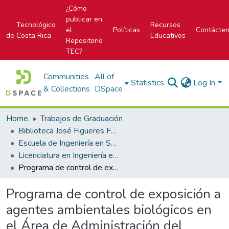
¿Cómo
publicar en
Tecnológico
Recursos
el
Políticas
Contácte
de Costa Rica
Educativos
Repositorio
TEC?
Communities
All of
Statistics
Log In
& Collections
DSpace
Home
Trabajos de Graduación
Biblioteca José Figueres Ferrer
Escuela de Ingeniería en Seguridad Laboral e Higiene Ambiental
Licenciatura en Ingeniería en Seguridad Laboral e Higiene Ambiental
Programa de control de exposición a agentes ambientales biológicos en el Área de Administración del Numerario de Oficina Central del Banco Nacional de Costa Rica
Programa de control de exposición a
agentes ambientales biológicos en
el Área de Administración del