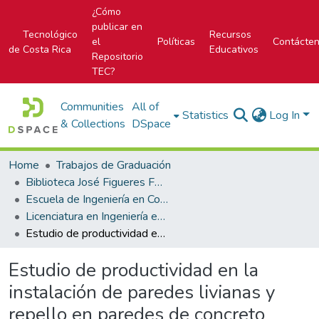
¿Cómo
publicar en
Tecnológico
Recursos
el
Políticas
Contácte
de Costa Rica
Educativos
Repositorio
TEC?
Communities
All of
Statistics
Log In
& Collections
DSpace
Home
Trabajos de Graduación
Biblioteca José Figueres Ferrer
Escuela de Ingeniería en Construcción
Licenciatura en Ingeniería en Construcción
Estudio de productividad en la instalación de paredes livianas y repello en paredes de concreto armado del Nuevo Edificio de Residencias del TEC
Estudio de productividad en la
instalación de paredes livianas y
repello en paredes de concreto