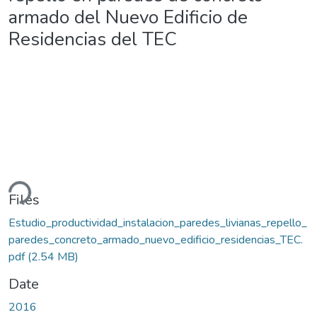
armado del Nuevo Edificio de
Residencias del TEC
ding...
Files
Estudio_productividad_instalacion_paredes_livianas_repello_
paredes_concreto_armado_nuevo_edificio_residencias_TEC.
pdf
(2.54 MB)
Date
2016