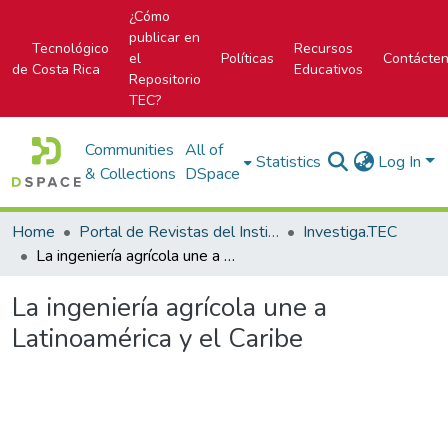
¿Cómo
publicar en
Tecnológico
Recursos
el
Políticas
Contácte
de Costa Rica
Educativos
Repositorio
TEC?
Communities
All of
Statistics
Log In
& Collections
DSpace
Home
Portal de Revistas del Instituto Tecnológico de Costa Rica
Investiga.TEC
La ingeniería agrícola une a Latinoamérica y el Caribe
La ingeniería agrícola une a
Latinoamérica y el Caribe