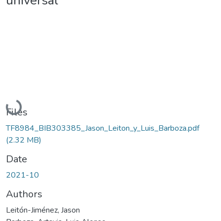
universal
Loading...
Files
TF8984_BIB303385_Jason_Leiton_y_Luis_Barboza.pdf
(2.32 MB)
Date
2021-10
Authors
Leitón-Jiménez, Jason