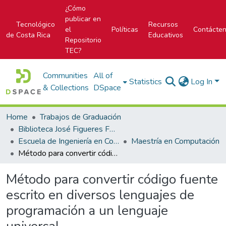
¿Cómo
publicar en
Tecnológico
Recursos
el
Políticas
Contácte
de Costa Rica
Educativos
Repositorio
TEC?
Communities
All of
Statistics
Log In
& Collections
DSpace
Home
Trabajos de Graduación
Biblioteca José Figueres Ferrer
Escuela de Ingeniería en Computación
Maestría en Computación
Método para convertir código fuente escrito en diversos lenguajes de programación a un lenguaje universal
Método para convertir código fuente
escrito en diversos lenguajes de
programación a un lenguaje