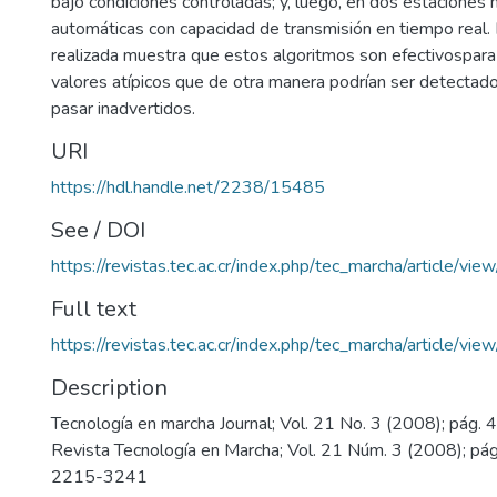
bajo condiciones controladas; y, luego, en dos estaciones
automáticas con capacidad de transmisión en tiempo real. 
realizada muestra que estos algoritmos son efectivospara
valores atípicos que de otra manera podrían ser detectad
pasar inadvertidos.
URI
https://hdl.handle.net/2238/15485
See / DOI
https://revistas.tec.ac.cr/index.php/tec_marcha/article/vie
Full text
https://revistas.tec.ac.cr/index.php/tec_marcha/article/vi
Description
Tecnología en marcha Journal; Vol. 21 No. 3 (2008); pág. 
Revista Tecnología en Marcha; Vol. 21 Núm. 3 (2008); pá
2215-3241