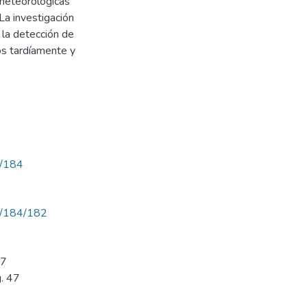
 meteorológicas
La investigación
 la detección de
os tardíamente y
w/184
ew/184/182
47
g. 47