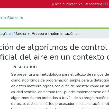
¿Cómo publicar en el Repositorio TE
ce
Statistics
logía en Marcha
Prueba e implementación de algoritmos de control de calidad de datos de temperatura superficial del aire en un contexto operativo
ión de algoritmos de control 
icial del aire en un contexto 
Description
Se presenta una metodología para el cálculo de rangos de
como algoritmos de programación simple para la detecció
en datos meteorológicos con el fin de mostrar cómo un si
calidad sencillo, en tiempo real, puede implementarse de 
algoritmos fueron probados a través de su programación 
datos, el cual es el núcleo procesador en una estación met