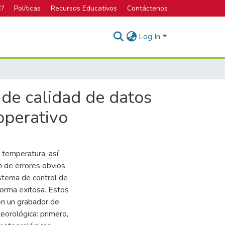
C?
Políticas
Recursos Educativos
Contáctenos
Log In
de calidad de datos
operativo
 temperatura, así
n de errores obvios
stema de control de
forma exitosa. Estos
en un grabador de
eorológica: primero,