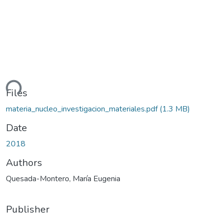
ding...
Files
materia_nucleo_investigacion_materiales.pdf
(1.3 MB)
Date
2018
Authors
Quesada-Montero, María Eugenia
Publisher