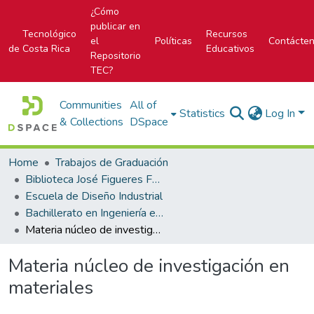
¿Cómo
publicar en
Tecnológico
Recursos
el
Políticas
Contácte
de Costa Rica
Educativos
Repositorio
TEC?
Communities
All of
Statistics
Log In
& Collections
DSpace
Home
Trabajos de Graduación
Biblioteca José Figueres Ferrer
Escuela de Diseño Industrial
Bachillerato en Ingeniería en Diseño Industrial
Materia núcleo de investigación en materiales
Materia núcleo de investigación en
materiales