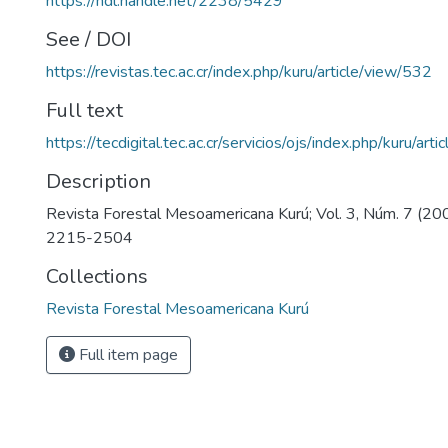
https://hdl.handle.net/2238/5429
See / DOI
https://revistas.tec.ac.cr/index.php/kuru/article/view/532
Full text
https://tecdigital.tec.ac.cr/servicios/ojs/index.php/kuru/ar
Description
Revista Forestal Mesoamericana Kurú; Vol. 3, Núm. 7 (20
2215-2504
Collections
Revista Forestal Mesoamericana Kurú
Full item page