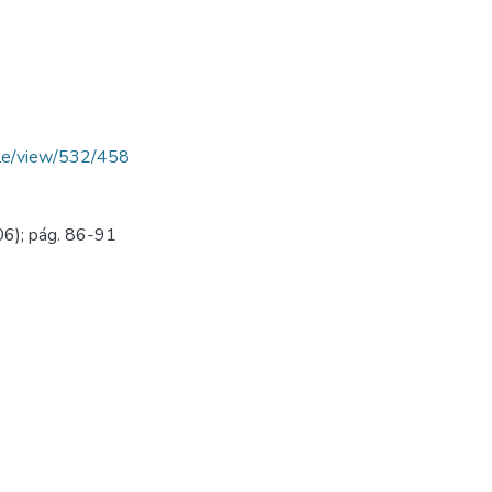
ticle/view/532/458
06); pág. 86-91