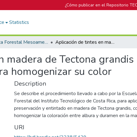
¿Cómo publicar en el Repositorio TE
ce
Statistics
Revista Forestal Mesoamericana Kurú
Aplicación de tintes en madera de Tectona grandis L.f. preservada con Wolmanit CX-10Ò para homogenizar su color
en madera de Tectona grandis 
a homogenizar su color
Description
Se describe el procedimiento llevado a cabo por la Escuela
Forestal del Instituto Tecnológico de Costa Rica, para apli
preservación y entintado en madera de Tectona grandis, co
homogenizar la coloración entre albura y duramen en la ma
URI