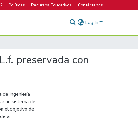
C?
Políticas
Recursos Educativos
Contáctenos
Log In
L.f. preservada con
 de Ingeniería
car un sistema de
n el objetivo de
dera.