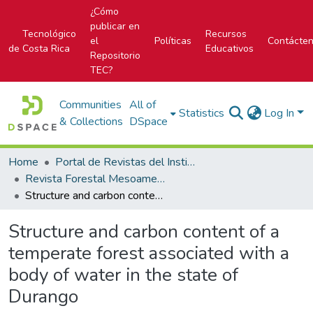
¿Cómo
publicar en
Tecnológico
Recursos
el
Políticas
Contácte
de Costa Rica
Educativos
Repositorio
TEC?
Communities
All of
Statistics
Log In
& Collections
DSpace
Home
Portal de Revistas del Instituto Tecnológico de Costa Rica
Revista Forestal Mesoamericana Kurú
Structure and carbon content of a temperate forest associated with a body of water in the state of Durango
Structure and carbon content of a
temperate forest associated with a
body of water in the state of
Durango